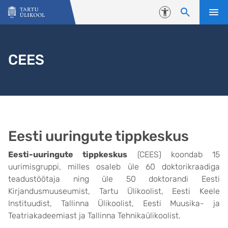
Liigu edasi põhisisu juurde
Juurdepääsetavus
CEES
Eesti uuringute tippkeskus
Eesti-uuringute tippkeskus
(CEES) koondab 15
uurimisgruppi, milles osaleb üle 60 doktorikraadiga
teadustöötaja ning üle 50 doktorandi Eesti
Kirjandusmuuseumist, Tartu Ülikoolist, Eesti Keele
Instituudist, Tallinna Ülikoolist, Eesti Muusika- ja
Teatriakadeemiast ja Tallinna Tehnikaülikoolist.